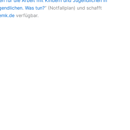
nien für die Arbeit mit Kindern und Jugendlichen in
gendlichen. Was tun?
“ (Notfallplan) und schafft
emk.de
verfügbar.