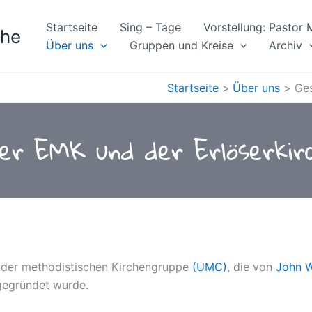
Startseite
Sing – Tage
Vorstellung: Pastor
che
Über uns
Gruppen und Kreise
Archiv
Startseite
Über uns
Ges
der EMK und der Erlöserkirc
u der methodistischen Kirchengruppe
(UMC)
, die von
John W
gegründet wurde.