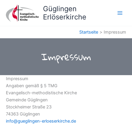
Zum
Güglingen
Inhalt
Erlöserkirche
springen
Startseite
Impressum
Impressum
Impressum
Angaben gemäß § 5 TMG
Evangelisch-methodistische Kirche
Gemeinde Güglingen
Stockheimer Straße 23
74363 Güglingen
info@gueglingen-erloeserkirche.de