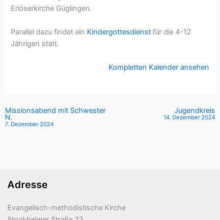
der
Erlöserkirche Güglingen.
Hilfsaktion
Märtyrerkirche
Parallel dazu findet ein
Kindergottesdienst
für die 4-12
e.V.
Jährigen statt.
Kompletten Kalender ansehen
Missionsabend mit Schwester
Jugendkreis
N.
14. Dezember 2024
7. Dezember 2024
Adresse
Evangelisch-methodistische Kirche
Stockheimer Straße 23