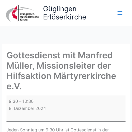
Zum
Güglingen
Inhalt
Erlöserkirche
springen
Gottesdienst mit Manfred
Müller, Missionsleiter der
Hilfsaktion Märtyrerkirche
e.V.
Gottesdienst
9:30
–
10:30
mit
8. Dezember 2024
Manfred
Müller,
Missionsleiter
Jeden Sonntag um 9:30 Uhr ist Gottesdienst in der