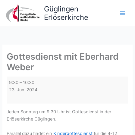
Zum
Güglingen
Inhalt
Erlöserkirche
springen
Gottesdienst mit Eberhard
Weber
Gottesdienst
9:30
–
10:30
mit
23. Juni 2024
Eberhard
Weber
Jeden Sonntag um 9:30 Uhr ist Gottesdienst in der
Erlöserkirche Güglingen.
Parallel dazu findet ein
Kindergottesdienst
für die 4-12