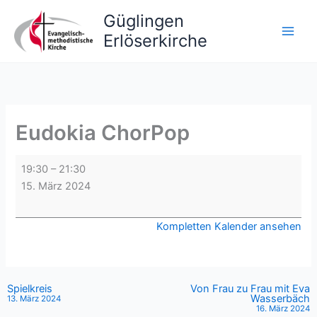
Zum
Güglingen
Inhalt
Erlöserkirche
springen
Eudokia ChorPop
Eudokia
19:30
–
21:30
ChorPop
15. März 2024
Kompletten Kalender ansehen
Spielkreis
Von Frau zu Frau mit Eva
Wasserbäch
13. März 2024
16. März 2024