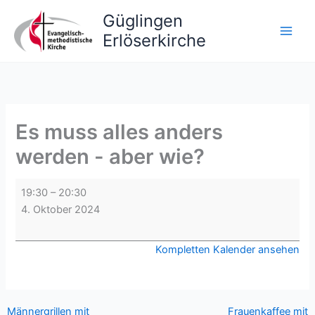
Zum
Güglingen
Inhalt
Erlöserkirche
springen
Es muss alles anders
werden - aber wie?
Es
19:30
–
20:30
muss
4. Oktober 2024
alles
anders
Kompletten Kalender ansehen
werden
-
aber
wie?
Männergrillen mit
Frauenkaffee mit